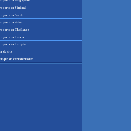
roports en Singapour
roports en Sénégal
roports en Suède
oports en Suisse
roports en Thaïlande
oports en Tunisie
roports en Turquie
n du site
itique de confidentialité