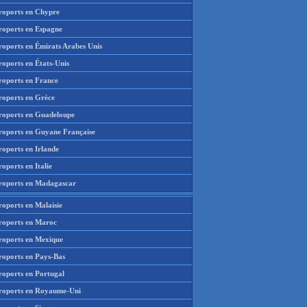
roports en Chypre
roports en Espagne
roports en Émirats Arabes Unis
roports en États-Unis
roports en France
roports en Grèce
roports en Guadeloupe
roports en Guyane Française
roports en Irlande
oports en Italie
roports en Madagascar
roports en Malaisie
roports en Maroc
roports en Mexique
roports en Pays-Bas
roports en Portugal
roports en Royaume-Uni