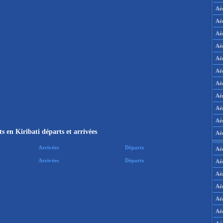
Aé
Aé
Aé
Aé
Aé
Aé
Aé
Aé
Aé
Aér
s en Kiribati départs et arrivées
Aé
Arrivées
Départs
Aé
Arrivées
Départs
Aé
Aé
Aé
Aé
Aé