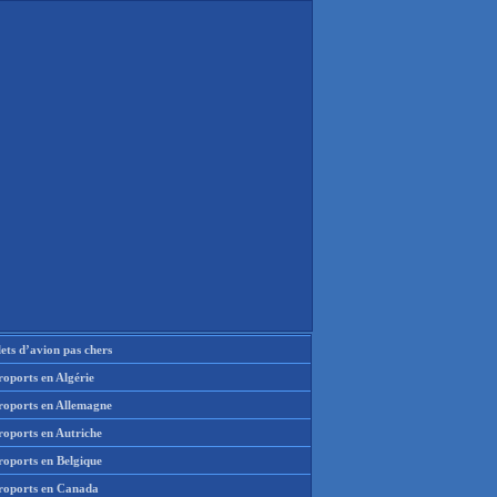
lets d’avion pas chers
oports en Algérie
roports en Allemagne
roports en Autriche
roports en Belgique
roports en Canada