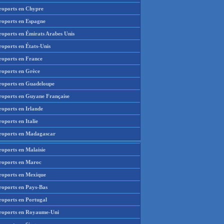
roports en Chypre
roports en Espagne
roports en Émirats Arabes Unis
roports en États-Unis
roports en France
roports en Grèce
roports en Guadeloupe
roports en Guyane Française
roports en Irlande
oports en Italie
roports en Madagascar
roports en Malaisie
roports en Maroc
roports en Mexique
roports en Pays-Bas
roports en Portugal
roports en Royaume-Uni