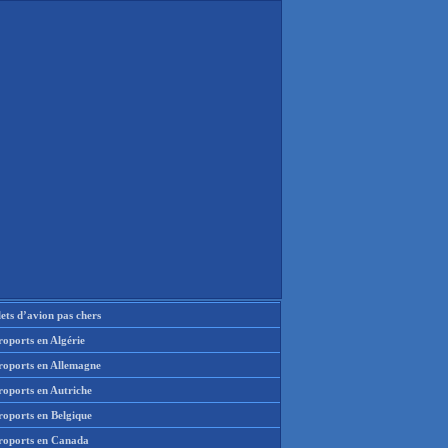
lets d’avion pas chers
oports en Algérie
roports en Allemagne
roports en Autriche
roports en Belgique
roports en Canada