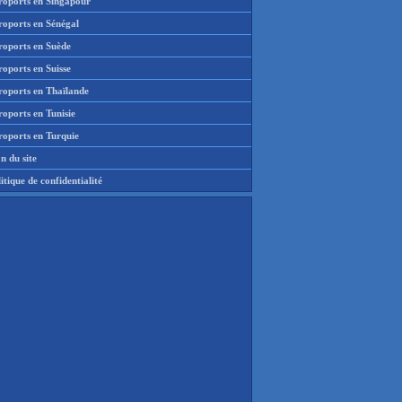
roports en Singapour
roports en Sénégal
roports en Suède
oports en Suisse
roports en Thaïlande
oports en Tunisie
roports en Turquie
n du site
itique de confidentialité