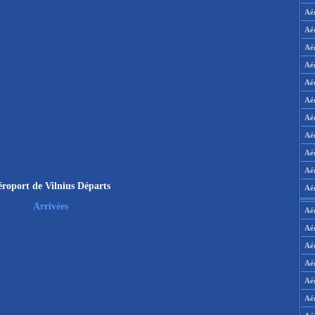
Aé
Aé
Aé
Aé
Aé
Aé
Aé
Aé
Aé
Aér
roport de Vilnius Départs
Aé
Arrivées
Aé
Aé
Aé
Aé
Aé
Aé