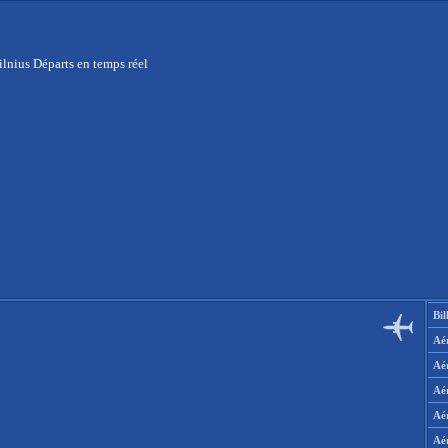
ilnius Départs en temps réel
Bil
Aér
Aé
Aé
Aé
Aé