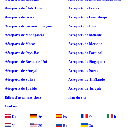
Aéroports de États-Unis
Aéroports de France
Aéroports de Grèce
Aéroports de Guadeloupe
Aéroports de Guyane Française
Aéroports de Italie
Aéroports de Madagascar
Aéroports de Malaisie
Aéroports de Maroc
Aéroports de Mexique
Aéroports de Pays-Bas
Aéroports de Portugal
Aéroports de Royaume-Uni
Aéroports de Singapour
Aéroports de Sénégal
Aéroports de Suède
Aéroports de Suisse
Aéroports de Thaïlande
Aéroports de Tunisie
Aéroports de Turquie
Billets d’avion pas chers
Plan du site
Cookies
Da
De
Es
Fr
It
Nl
US
Ru
Ua