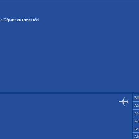
a Départs en temps réel
Bil
Aér
Aé
Aé
Aé
Aé