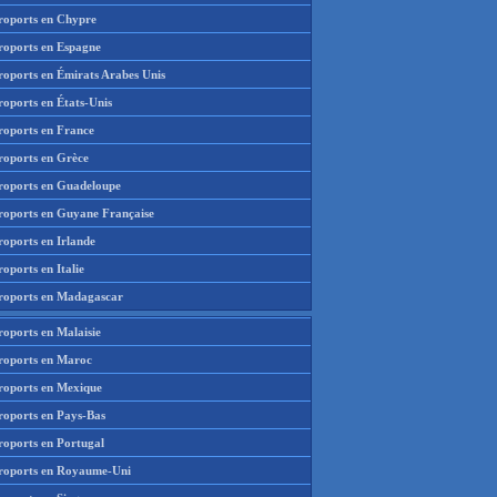
roports en Chypre
roports en Espagne
roports en Émirats Arabes Unis
roports en États-Unis
roports en France
roports en Grèce
roports en Guadeloupe
roports en Guyane Française
roports en Irlande
oports en Italie
roports en Madagascar
roports en Malaisie
roports en Maroc
roports en Mexique
roports en Pays-Bas
roports en Portugal
roports en Royaume-Uni