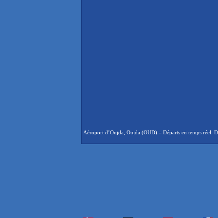
Aéroport d’Oujda, Oujda (OUD) – Départs en temps réel. Dép