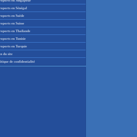
roports en Singapour
roports en Sénégal
roports en Suède
oports en Suisse
roports en Thaïlande
oports en Tunisie
roports en Turquie
n du site
itique de confidentialité