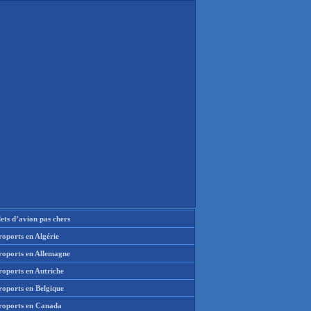
lets d’avion pas chers
oports en Algérie
roports en Allemagne
roports en Autriche
roports en Belgique
roports en Canada