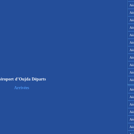
Aé
Aé
Aé
Aé
Aé
Aé
Aé
Aé
Aé
Aér
éroport d’Oujda Départs
Aé
Arrivées
Aé
Aé
Aé
Aé
Aé
Aé