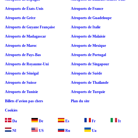
Aéroports de États-Unis
Aéroports de France
Aéroports de Grèce
Aéroports de Guadeloupe
Aéroports de Guyane Française
Aéroports de Italie
Aéroports de Madagascar
Aéroports de Malaisie
Aéroports de Maroc
Aéroports de Mexique
Aéroports de Pays-Bas
Aéroports de Portugal
Aéroports de Royaume-Uni
Aéroports de Singapour
Aéroports de Sénégal
Aéroports de Suède
Aéroports de Suisse
Aéroports de Thaïlande
Aéroports de Tunisie
Aéroports de Turquie
Billets d’avion pas chers
Plan du site
Cookies
Da
De
Es
Fr
It
Nl
US
Ru
Ua