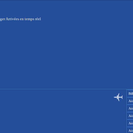
ger Arrivées en temps réel
Bil
Aér
Aé
Aé
Aé
Aé