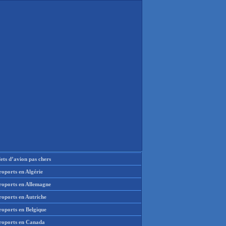
lets d’avion pas chers
oports en Algérie
roports en Allemagne
roports en Autriche
roports en Belgique
roports en Canada