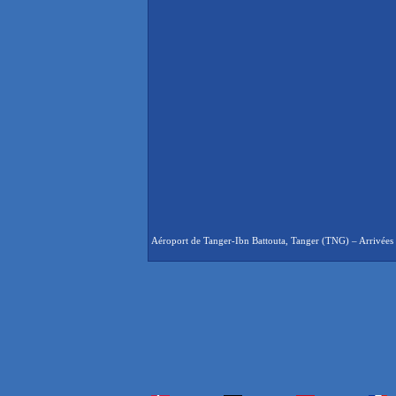
Aéroport de Tanger-Ibn Battouta, Tanger (TNG) – Arrivées en