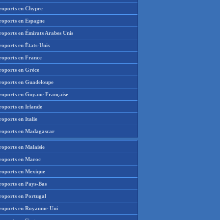
roports en Chypre
roports en Espagne
roports en Émirats Arabes Unis
roports en États-Unis
roports en France
roports en Grèce
roports en Guadeloupe
roports en Guyane Française
roports en Irlande
oports en Italie
roports en Madagascar
roports en Malaisie
roports en Maroc
roports en Mexique
roports en Pays-Bas
roports en Portugal
roports en Royaume-Uni