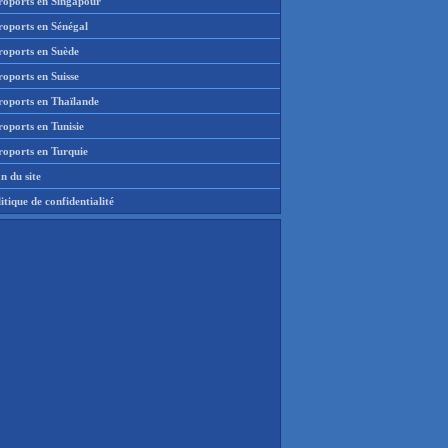
roports en Singapour
roports en Sénégal
roports en Suède
oports en Suisse
roports en Thaïlande
oports en Tunisie
roports en Turquie
n du site
itique de confidentialité