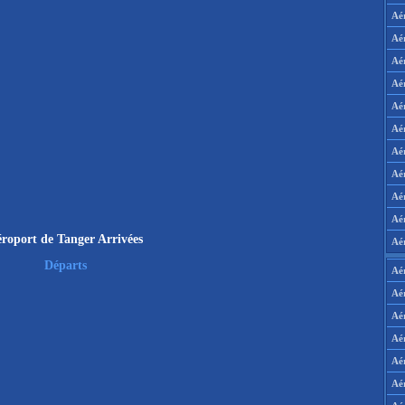
Aé
Aé
Aé
Aé
Aé
Aé
Aé
Aé
Aé
Aér
roport de Tanger Arrivées
Aé
Départs
Aé
Aé
Aé
Aé
Aé
Aé