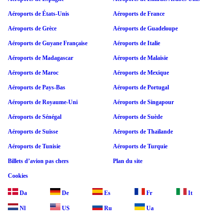
Aéroports de États-Unis
Aéroports de France
Aéroports de Grèce
Aéroports de Guadeloupe
Aéroports de Guyane Française
Aéroports de Italie
Aéroports de Madagascar
Aéroports de Malaisie
Aéroports de Maroc
Aéroports de Mexique
Aéroports de Pays-Bas
Aéroports de Portugal
Aéroports de Royaume-Uni
Aéroports de Singapour
Aéroports de Sénégal
Aéroports de Suède
Aéroports de Suisse
Aéroports de Thaïlande
Aéroports de Tunisie
Aéroports de Turquie
Billets d’avion pas chers
Plan du site
Cookies
Da
De
Es
Fr
It
Nl
US
Ru
Ua