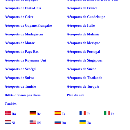
Aéroports de États-Unis
Aéroports de France
Aéroports de Grèce
Aéroports de Guadeloupe
Aéroports de Guyane Française
Aéroports de Italie
Aéroports de Madagascar
Aéroports de Malaisie
Aéroports de Maroc
Aéroports de Mexique
Aéroports de Pays-Bas
Aéroports de Portugal
Aéroports de Royaume-Uni
Aéroports de Singapour
Aéroports de Sénégal
Aéroports de Suède
Aéroports de Suisse
Aéroports de Thaïlande
Aéroports de Tunisie
Aéroports de Turquie
Billets d’avion pas chers
Plan du site
Cookies
Da
De
Es
Fr
It
Nl
US
Ru
Ua