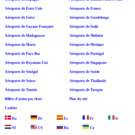
Aéroports de États-Unis
Aéroports de France
Aéroports de Grèce
Aéroports de Guadeloupe
Aéroports de Guyane Française
Aéroports de Italie
Aéroports de Madagascar
Aéroports de Malaisie
Aéroports de Maroc
Aéroports de Mexique
Aéroports de Pays-Bas
Aéroports de Portugal
Aéroports de Royaume-Uni
Aéroports de Singapour
Aéroports de Sénégal
Aéroports de Suède
Aéroports de Suisse
Aéroports de Thaïlande
Aéroports de Tunisie
Aéroports de Turquie
Billets d’avion pas chers
Plan du site
Cookies
Da
De
Es
Fr
It
Nl
US
Ru
Ua