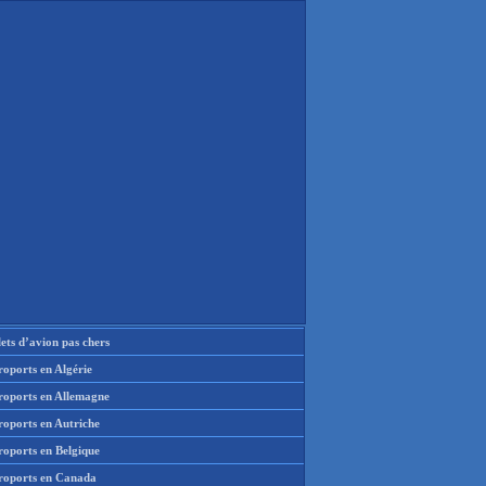
lets d’avion pas chers
oports en Algérie
roports en Allemagne
roports en Autriche
roports en Belgique
roports en Canada