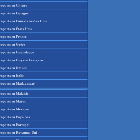
roports en Chypre
roports en Espagne
roports en Émirats Arabes Unis
roports en États-Unis
roports en France
roports en Grèce
roports en Guadeloupe
roports en Guyane Française
roports en Irlande
oports en Italie
roports en Madagascar
roports en Malaisie
roports en Maroc
roports en Mexique
roports en Pays-Bas
roports en Portugal
roports en Royaume-Uni