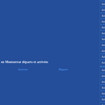
Aé
Aé
Aé
Aé
Aé
Aé
Aé
Aé
Aé
Aér
 en Montserrat départs et arrivées
Aé
Arrivées
Départs
Aé
Aé
Aé
Aé
Aé
Aé