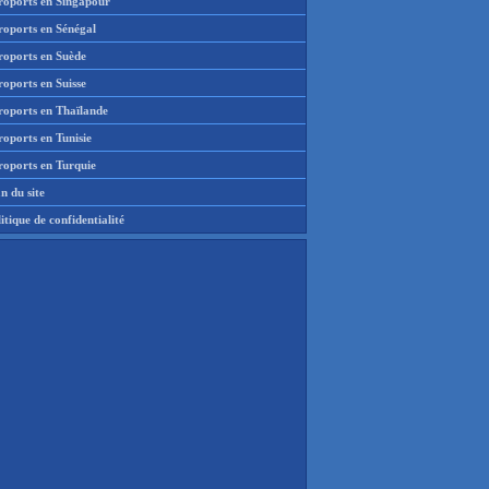
roports en Singapour
roports en Sénégal
roports en Suède
oports en Suisse
roports en Thaïlande
oports en Tunisie
roports en Turquie
n du site
itique de confidentialité