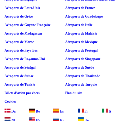
Aéroports de États-Unis
Aéroports de France
Aéroports de Grèce
Aéroports de Guadeloupe
Aéroports de Guyane Française
Aéroports de Italie
Aéroports de Madagascar
Aéroports de Malaisie
Aéroports de Maroc
Aéroports de Mexique
Aéroports de Pays-Bas
Aéroports de Portugal
Aéroports de Royaume-Uni
Aéroports de Singapour
Aéroports de Sénégal
Aéroports de Suède
Aéroports de Suisse
Aéroports de Thaïlande
Aéroports de Tunisie
Aéroports de Turquie
Billets d’avion pas chers
Plan du site
Cookies
Da
De
Es
Fr
It
Nl
US
Ru
Ua