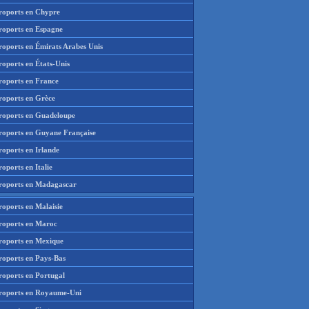
roports en Chypre
roports en Espagne
roports en Émirats Arabes Unis
roports en États-Unis
roports en France
roports en Grèce
roports en Guadeloupe
roports en Guyane Française
roports en Irlande
oports en Italie
roports en Madagascar
roports en Malaisie
roports en Maroc
roports en Mexique
roports en Pays-Bas
roports en Portugal
roports en Royaume-Uni