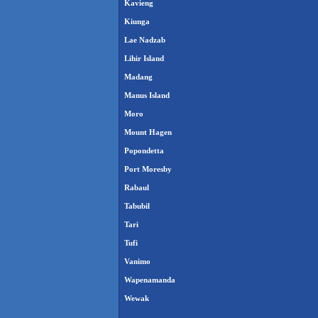
Kavieng
Kiunga
Lae Nadzab
Lihir Island
Madang
Manus Island
Moro
Mount Hagen
Popondetta
Port Moresby
Rabaul
Tabubil
Tari
Tufi
Vanimo
Wapenamanda
Wewak