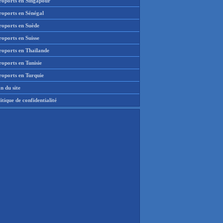
roports en Singapour
roports en Sénégal
roports en Suède
oports en Suisse
roports en Thaïlande
oports en Tunisie
roports en Turquie
n du site
itique de confidentialité