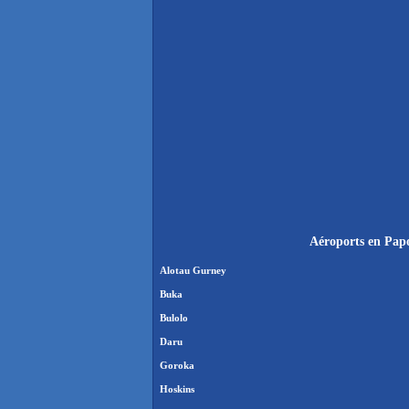
Aéroports en Papo
Alotau Gurney
Buka
Bulolo
Daru
Goroka
Hoskins