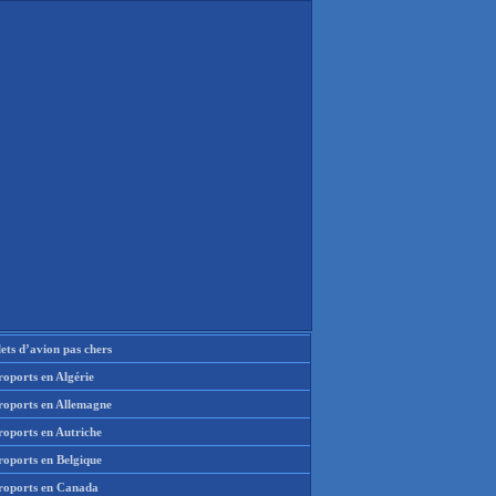
lets d’avion pas chers
oports en Algérie
roports en Allemagne
roports en Autriche
roports en Belgique
roports en Canada