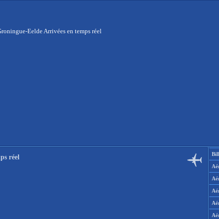
Groningue-Eelde Arrivées en temps réel
Bil
ps réel
Aér
Aé
Aé
Aé
Aé