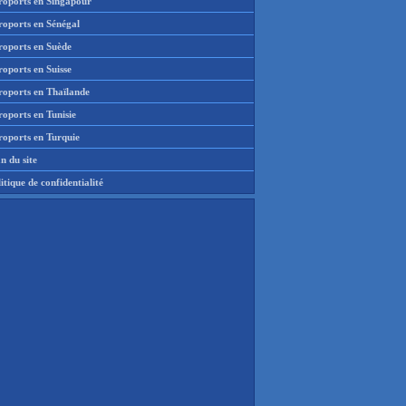
roports en Singapour
roports en Sénégal
roports en Suède
oports en Suisse
roports en Thaïlande
oports en Tunisie
roports en Turquie
n du site
itique de confidentialité