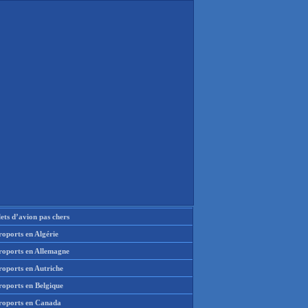
lets d’avion pas chers
oports en Algérie
roports en Allemagne
roports en Autriche
roports en Belgique
roports en Canada