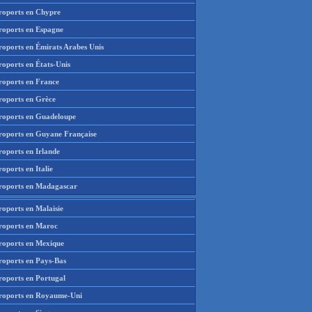
roports en Chypre
roports en Espagne
roports en Émirats Arabes Unis
roports en États-Unis
roports en France
roports en Grèce
roports en Guadeloupe
roports en Guyane Française
roports en Irlande
oports en Italie
roports en Madagascar
roports en Malaisie
roports en Maroc
roports en Mexique
roports en Pays-Bas
roports en Portugal
roports en Royaume-Uni