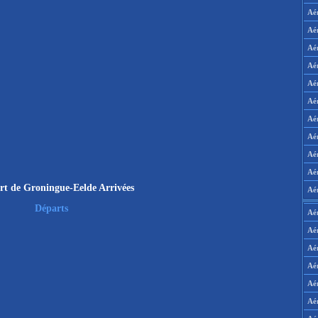
Aé
Aé
Aé
Aé
Aé
Aé
Aé
Aé
Aé
Aér
rt de Groningue-Eelde Arrivées
Aé
Départs
Aé
Aé
Aé
Aé
Aé
Aé