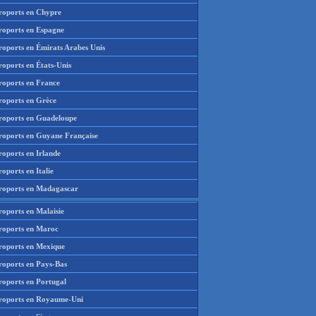
roports en Chypre
roports en Espagne
roports en Émirats Arabes Unis
roports en États-Unis
roports en France
roports en Grèce
roports en Guadeloupe
roports en Guyane Française
roports en Irlande
oports en Italie
roports en Madagascar
roports en Malaisie
roports en Maroc
roports en Mexique
roports en Pays-Bas
roports en Portugal
roports en Royaume-Uni