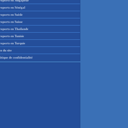
roports en Singapour
roports en Sénégal
roports en Suède
oports en Suisse
roports en Thaïlande
oports en Tunisie
roports en Turquie
n du site
itique de confidentialité