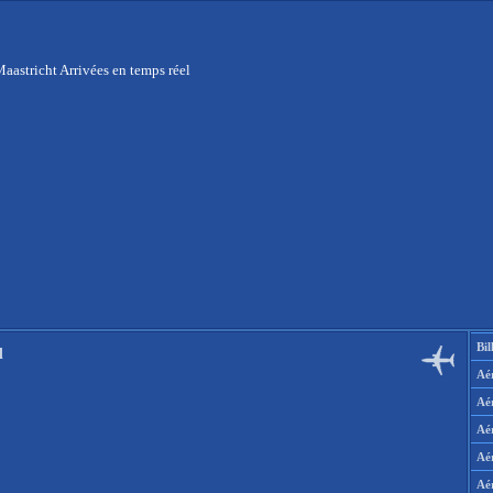
aastricht Arrivées en temps réel
Bil
l
Aér
Aé
Aé
Aé
Aé