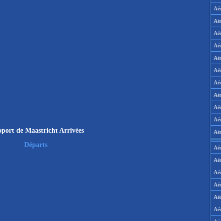
Aé
Aé
Aé
Aé
Aé
Aé
Aé
Aé
Aé
Aér
port de Maastricht Arrivées
Aé
Départs
Aé
Aé
Aé
Aé
Aé
Aé