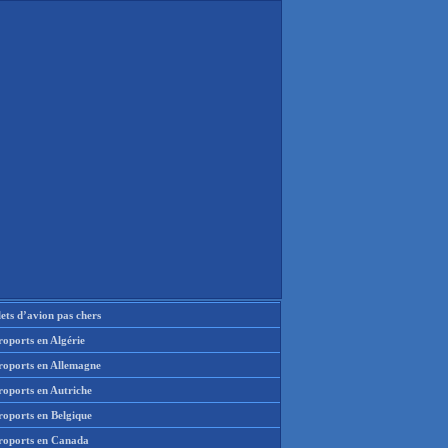
lets d’avion pas chers
oports en Algérie
roports en Allemagne
roports en Autriche
roports en Belgique
roports en Canada