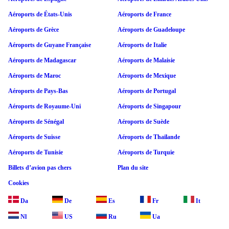
Aéroports de États-Unis
Aéroports de France
Aéroports de Grèce
Aéroports de Guadeloupe
Aéroports de Guyane Française
Aéroports de Italie
Aéroports de Madagascar
Aéroports de Malaisie
Aéroports de Maroc
Aéroports de Mexique
Aéroports de Pays-Bas
Aéroports de Portugal
Aéroports de Royaume-Uni
Aéroports de Singapour
Aéroports de Sénégal
Aéroports de Suède
Aéroports de Suisse
Aéroports de Thaïlande
Aéroports de Tunisie
Aéroports de Turquie
Billets d’avion pas chers
Plan du site
Cookies
Da
De
Es
Fr
It
Nl
US
Ru
Ua