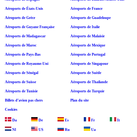
Aéroports de États-Unis
Aéroports de France
Aéroports de Grèce
Aéroports de Guadeloupe
Aéroports de Guyane Française
Aéroports de Italie
Aéroports de Madagascar
Aéroports de Malaisie
Aéroports de Maroc
Aéroports de Mexique
Aéroports de Pays-Bas
Aéroports de Portugal
Aéroports de Royaume-Uni
Aéroports de Singapour
Aéroports de Sénégal
Aéroports de Suède
Aéroports de Suisse
Aéroports de Thaïlande
Aéroports de Tunisie
Aéroports de Turquie
Billets d’avion pas chers
Plan du site
Cookies
Da
De
Es
Fr
It
Nl
US
Ru
Ua