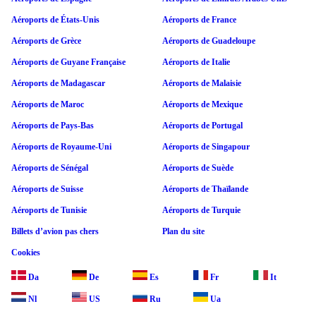
Aéroports de États-Unis
Aéroports de France
Aéroports de Grèce
Aéroports de Guadeloupe
Aéroports de Guyane Française
Aéroports de Italie
Aéroports de Madagascar
Aéroports de Malaisie
Aéroports de Maroc
Aéroports de Mexique
Aéroports de Pays-Bas
Aéroports de Portugal
Aéroports de Royaume-Uni
Aéroports de Singapour
Aéroports de Sénégal
Aéroports de Suède
Aéroports de Suisse
Aéroports de Thaïlande
Aéroports de Tunisie
Aéroports de Turquie
Billets d’avion pas chers
Plan du site
Cookies
Da
De
Es
Fr
It
Nl
US
Ru
Ua