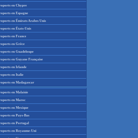
roports en Chypre
roports en Espagne
roports en Émirats Arabes Unis
roports en États-Unis
roports en France
roports en Grèce
roports en Guadeloupe
roports en Guyane Française
roports en Irlande
oports en Italie
roports en Madagascar
roports en Malaisie
roports en Maroc
roports en Mexique
roports en Pays-Bas
roports en Portugal
roports en Royaume-Uni