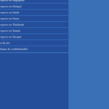
roports en Singapour
roports en Sénégal
roports en Suède
oports en Suisse
roports en Thaïlande
oports en Tunisie
roports en Turquie
n du site
itique de confidentialité