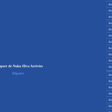
Aé
Aé
Aé
Aé
Aé
Aé
Aé
Aé
Aé
Aér
port de Nuku Hiva Arrivées
Aé
Départs
Aé
Aé
Aé
Aé
Aé
Aé