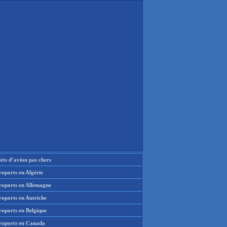
lets d’avion pas chers
oports en Algérie
roports en Allemagne
roports en Autriche
roports en Belgique
roports en Canada