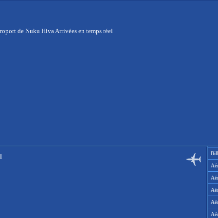
roport de Nuku Hiva Arrivées en temps réel
Bil
l
Aér
Aé
Aé
Aé
Aé