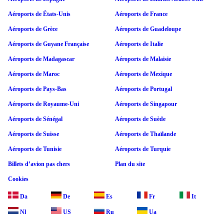
Aéroports de États-Unis
Aéroports de France
Aéroports de Grèce
Aéroports de Guadeloupe
Aéroports de Guyane Française
Aéroports de Italie
Aéroports de Madagascar
Aéroports de Malaisie
Aéroports de Maroc
Aéroports de Mexique
Aéroports de Pays-Bas
Aéroports de Portugal
Aéroports de Royaume-Uni
Aéroports de Singapour
Aéroports de Sénégal
Aéroports de Suède
Aéroports de Suisse
Aéroports de Thaïlande
Aéroports de Tunisie
Aéroports de Turquie
Billets d’avion pas chers
Plan du site
Cookies
Da
De
Es
Fr
It
Nl
US
Ru
Ua