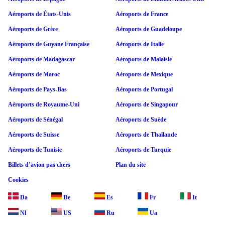
Aéroports de États-Unis
Aéroports de France
Aéroports de Grèce
Aéroports de Guadeloupe
Aéroports de Guyane Française
Aéroports de Italie
Aéroports de Madagascar
Aéroports de Malaisie
Aéroports de Maroc
Aéroports de Mexique
Aéroports de Pays-Bas
Aéroports de Portugal
Aéroports de Royaume-Uni
Aéroports de Singapour
Aéroports de Sénégal
Aéroports de Suède
Aéroports de Suisse
Aéroports de Thaïlande
Aéroports de Tunisie
Aéroports de Turquie
Billets d’avion pas chers
Plan du site
Cookies
Da
De
Es
Fr
It
Nl
US
Ru
Ua