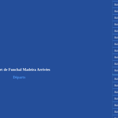
Aé
Aé
Aé
Aé
Aé
Aé
Aé
Aé
Aé
Aér
rt de Funchal Madeira Arrivées
Aé
Départs
Aé
Aé
Aé
Aé
Aé
Aé