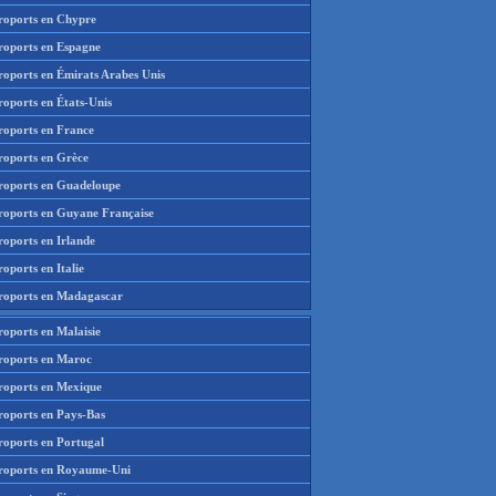
roports en Chypre
roports en Espagne
roports en Émirats Arabes Unis
roports en États-Unis
roports en France
roports en Grèce
roports en Guadeloupe
roports en Guyane Française
roports en Irlande
oports en Italie
roports en Madagascar
roports en Malaisie
roports en Maroc
roports en Mexique
roports en Pays-Bas
roports en Portugal
roports en Royaume-Uni