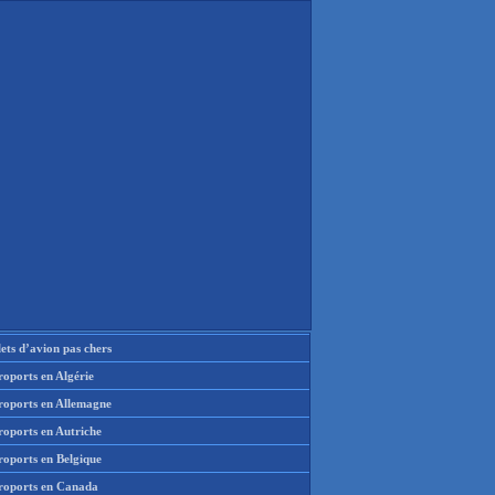
lets d’avion pas chers
oports en Algérie
roports en Allemagne
roports en Autriche
roports en Belgique
roports en Canada