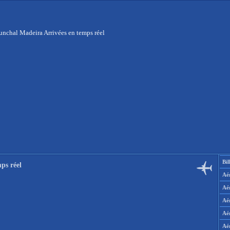
unchal Madeira Arrivées en temps réel
Bil
ps réel
Aér
Aé
Aé
Aé
Aé