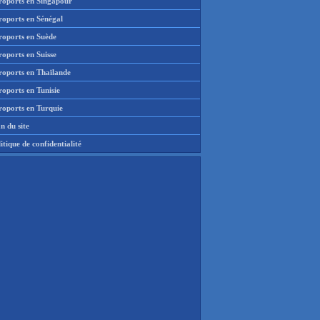
roports en Singapour
roports en Sénégal
roports en Suède
oports en Suisse
roports en Thaïlande
oports en Tunisie
roports en Turquie
n du site
itique de confidentialité