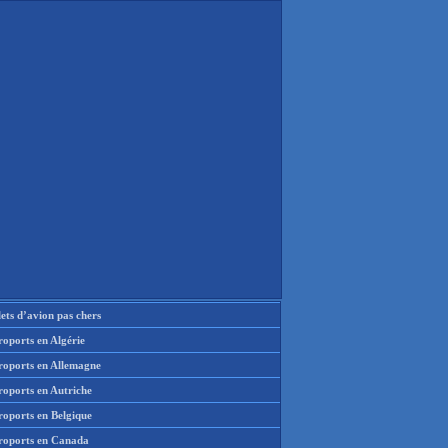
lets d’avion pas chers
oports en Algérie
roports en Allemagne
roports en Autriche
roports en Belgique
roports en Canada