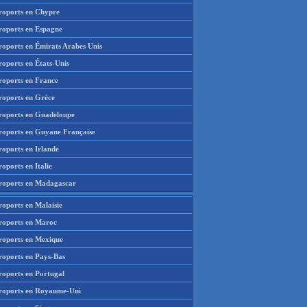
roports en Chypre
roports en Espagne
roports en Émirats Arabes Unis
roports en États-Unis
roports en France
roports en Grèce
roports en Guadeloupe
roports en Guyane Française
roports en Irlande
oports en Italie
roports en Madagascar
roports en Malaisie
roports en Maroc
roports en Mexique
roports en Pays-Bas
roports en Portugal
roports en Royaume-Uni