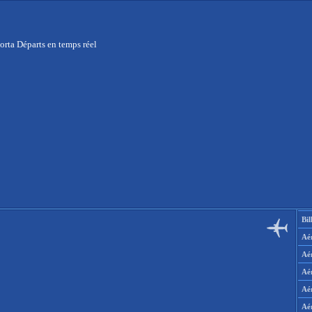
orta Départs en temps réel
Bil
Aér
Aé
Aé
Aé
Aé