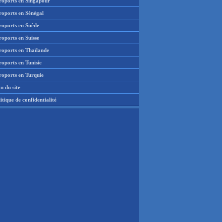
roports en Singapour
roports en Sénégal
roports en Suède
oports en Suisse
roports en Thaïlande
oports en Tunisie
roports en Turquie
n du site
itique de confidentialité