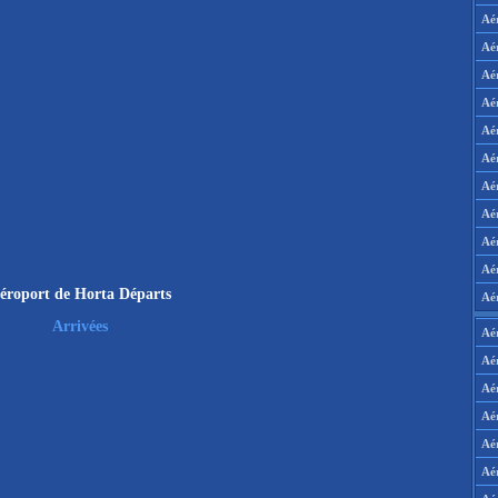
Aé
Aé
Aé
Aé
Aé
Aé
Aé
Aé
Aé
Aér
éroport de Horta Départs
Aé
Arrivées
Aé
Aé
Aé
Aé
Aé
Aé