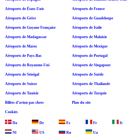
Aéroports de États-Unis
Aéroports de France
Aéroports de Grèce
Aéroports de Guadeloupe
Aéroports de Guyane Française
Aéroports de Italie
Aéroports de Madagascar
Aéroports de Malaisie
Aéroports de Maroc
Aéroports de Mexique
Aéroports de Pays-Bas
Aéroports de Portugal
Aéroports de Royaume-Uni
Aéroports de Singapour
Aéroports de Sénégal
Aéroports de Suède
Aéroports de Suisse
Aéroports de Thaïlande
Aéroports de Tunisie
Aéroports de Turquie
Billets d’avion pas chers
Plan du site
Cookies
Da
De
Es
Fr
It
Nl
US
Ru
Ua