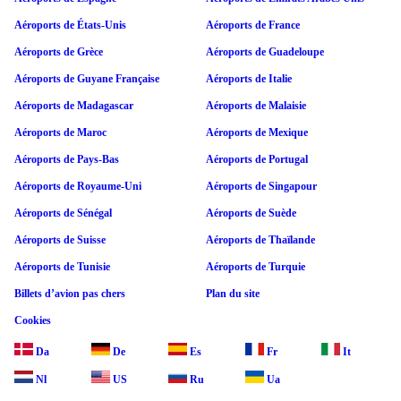
Aéroports de États-Unis
Aéroports de France
Aéroports de Grèce
Aéroports de Guadeloupe
Aéroports de Guyane Française
Aéroports de Italie
Aéroports de Madagascar
Aéroports de Malaisie
Aéroports de Maroc
Aéroports de Mexique
Aéroports de Pays-Bas
Aéroports de Portugal
Aéroports de Royaume-Uni
Aéroports de Singapour
Aéroports de Sénégal
Aéroports de Suède
Aéroports de Suisse
Aéroports de Thaïlande
Aéroports de Tunisie
Aéroports de Turquie
Billets d’avion pas chers
Plan du site
Cookies
Da
De
Es
Fr
It
Nl
US
Ru
Ua