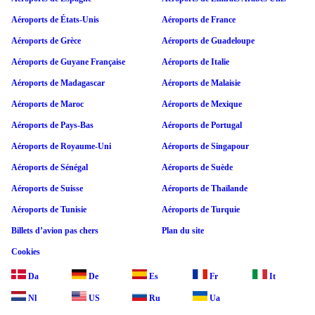
Aéroports de États-Unis
Aéroports de France
Aéroports de Grèce
Aéroports de Guadeloupe
Aéroports de Guyane Française
Aéroports de Italie
Aéroports de Madagascar
Aéroports de Malaisie
Aéroports de Maroc
Aéroports de Mexique
Aéroports de Pays-Bas
Aéroports de Portugal
Aéroports de Royaume-Uni
Aéroports de Singapour
Aéroports de Sénégal
Aéroports de Suède
Aéroports de Suisse
Aéroports de Thaïlande
Aéroports de Tunisie
Aéroports de Turquie
Billets d’avion pas chers
Plan du site
Cookies
Da
De
Es
Fr
It
Nl
US
Ru
Ua