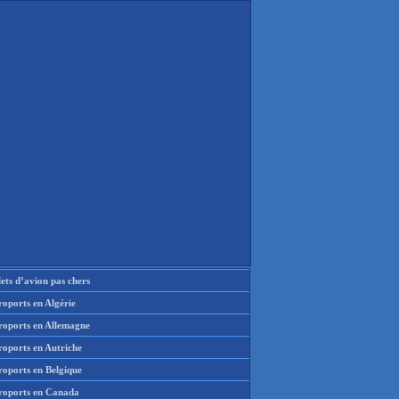
lets d’avion pas chers
oports en Algérie
roports en Allemagne
roports en Autriche
roports en Belgique
roports en Canada