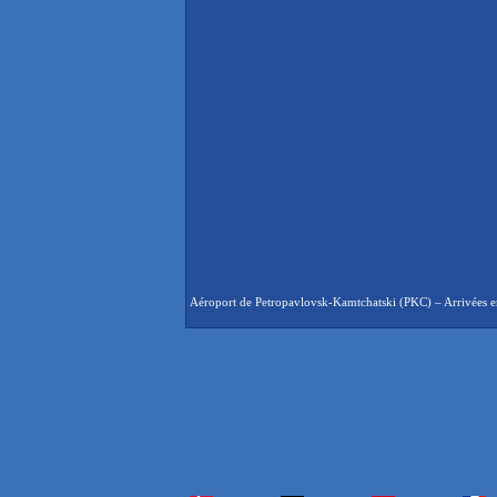
Aéroport de Petropavlovsk-Kamtchatski (PKC) – Arrivées en 