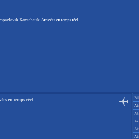
ropavlovsk-Kamtchatski Arrivées en temps réel
Bil
ées en temps réel
Aér
Aé
Aé
Aé
Aé