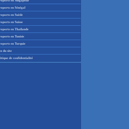
roports en Singapour
roports en Sénégal
roports en Suède
oports en Suisse
roports en Thaïlande
oports en Tunisie
roports en Turquie
n du site
itique de confidentialité