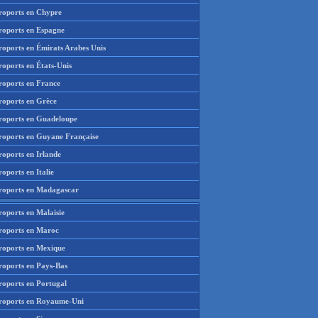
roports en Chypre
roports en Espagne
roports en Émirats Arabes Unis
roports en États-Unis
roports en France
roports en Grèce
roports en Guadeloupe
roports en Guyane Française
roports en Irlande
oports en Italie
roports en Madagascar
roports en Malaisie
roports en Maroc
roports en Mexique
roports en Pays-Bas
roports en Portugal
roports en Royaume-Uni