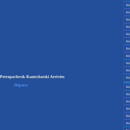
Aé
Aé
Aé
Aé
Aé
Aé
Aé
Aé
Aé
Aér
 Petropavlovsk-Kamtchatski Arrivées
Aé
Départs
Aé
Aé
Aé
Aé
Aé
Aé