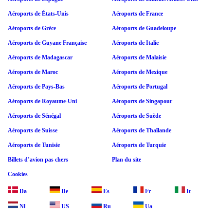
Aéroports de États-Unis
Aéroports de France
Aéroports de Grèce
Aéroports de Guadeloupe
Aéroports de Guyane Française
Aéroports de Italie
Aéroports de Madagascar
Aéroports de Malaisie
Aéroports de Maroc
Aéroports de Mexique
Aéroports de Pays-Bas
Aéroports de Portugal
Aéroports de Royaume-Uni
Aéroports de Singapour
Aéroports de Sénégal
Aéroports de Suède
Aéroports de Suisse
Aéroports de Thaïlande
Aéroports de Tunisie
Aéroports de Turquie
Billets d’avion pas chers
Plan du site
Cookies
Da
De
Es
Fr
It
Nl
US
Ru
Ua