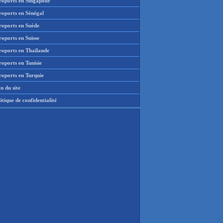
roports en Singapour
roports en Sénégal
roports en Suède
oports en Suisse
roports en Thaïlande
oports en Tunisie
roports en Turquie
n du site
itique de confidentialité