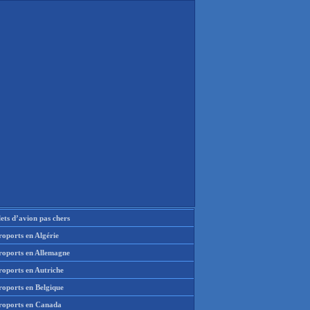
lets d’avion pas chers
oports en Algérie
roports en Allemagne
roports en Autriche
roports en Belgique
roports en Canada