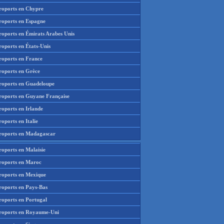
roports en Chypre
roports en Espagne
roports en Émirats Arabes Unis
roports en États-Unis
roports en France
roports en Grèce
roports en Guadeloupe
roports en Guyane Française
roports en Irlande
oports en Italie
roports en Madagascar
roports en Malaisie
roports en Maroc
roports en Mexique
roports en Pays-Bas
roports en Portugal
roports en Royaume-Uni