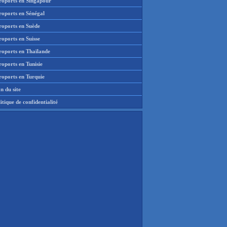
roports en Singapour
roports en Sénégal
roports en Suède
oports en Suisse
roports en Thaïlande
oports en Tunisie
roports en Turquie
n du site
itique de confidentialité