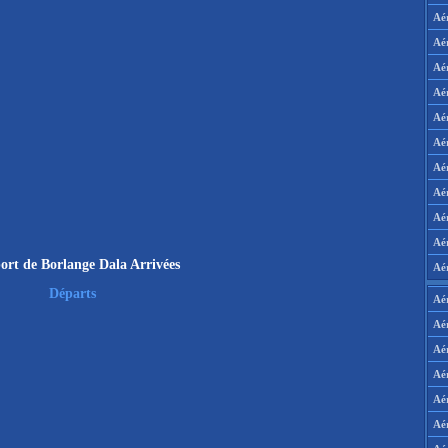
Aé
Aé
Aé
Aé
Aé
Aé
Aé
Aé
Aé
Aér
ort de Borlange Dala Arrivées
Aé
Départs
Aé
Aé
Aé
Aé
Aé
Aé