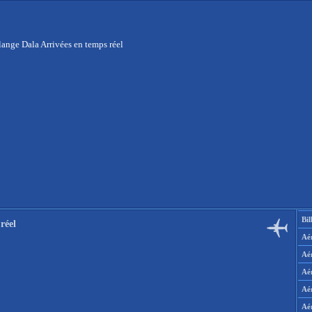
ange Dala Arrivées en temps réel
Bil
réel
Aér
Aé
Aé
Aé
Aé