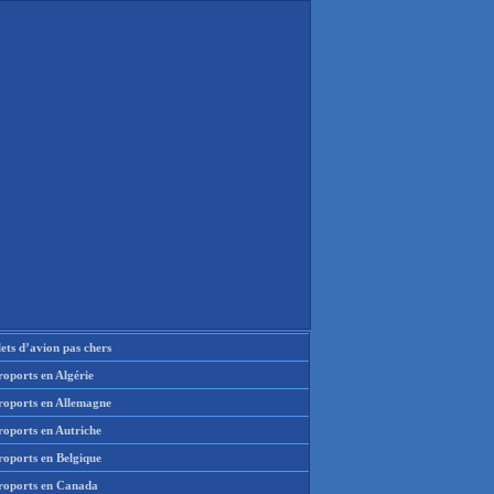
lets d’avion pas chers
oports en Algérie
roports en Allemagne
roports en Autriche
roports en Belgique
roports en Canada