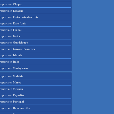
roports en Chypre
roports en Espagne
roports en Émirats Arabes Unis
roports en États-Unis
roports en France
roports en Grèce
roports en Guadeloupe
roports en Guyane Française
roports en Irlande
oports en Italie
roports en Madagascar
roports en Malaisie
roports en Maroc
roports en Mexique
roports en Pays-Bas
roports en Portugal
roports en Royaume-Uni