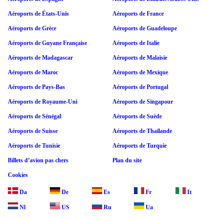
Aéroports de États-Unis
Aéroports de France
Aéroports de Grèce
Aéroports de Guadeloupe
Aéroports de Guyane Française
Aéroports de Italie
Aéroports de Madagascar
Aéroports de Malaisie
Aéroports de Maroc
Aéroports de Mexique
Aéroports de Pays-Bas
Aéroports de Portugal
Aéroports de Royaume-Uni
Aéroports de Singapour
Aéroports de Sénégal
Aéroports de Suède
Aéroports de Suisse
Aéroports de Thaïlande
Aéroports de Tunisie
Aéroports de Turquie
Billets d’avion pas chers
Plan du site
Cookies
Da
De
Es
Fr
It
Nl
US
Ru
Ua