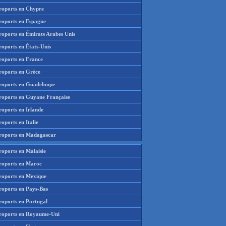
roports en Chypre
roports en Espagne
roports en Émirats Arabes Unis
roports en États-Unis
roports en France
roports en Grèce
roports en Guadeloupe
roports en Guyane Française
roports en Irlande
oports en Italie
roports en Madagascar
roports en Malaisie
roports en Maroc
roports en Mexique
roports en Pays-Bas
roports en Portugal
roports en Royaume-Uni