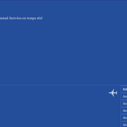
stad Arrivées en temps réel
Bil
Aér
Aé
Aé
Aé
Aé