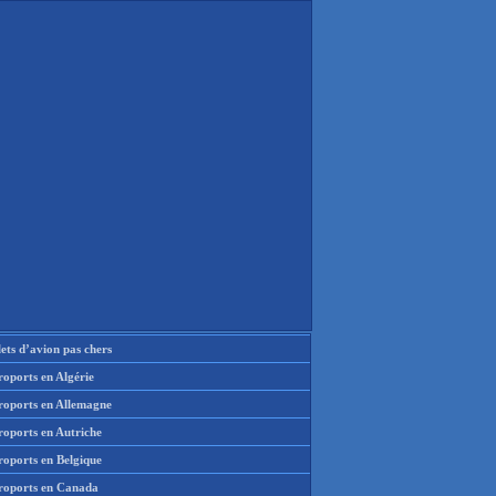
lets d’avion pas chers
oports en Algérie
roports en Allemagne
roports en Autriche
roports en Belgique
roports en Canada