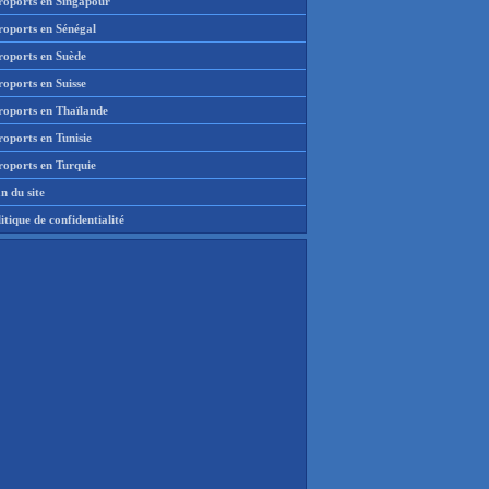
roports en Singapour
roports en Sénégal
roports en Suède
oports en Suisse
roports en Thaïlande
oports en Tunisie
roports en Turquie
n du site
itique de confidentialité