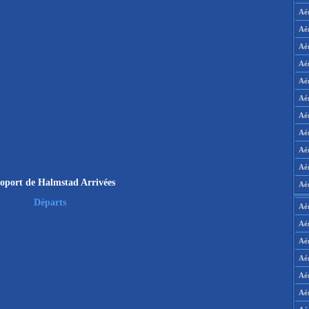
Aé
Aé
Aé
Aé
Aé
Aé
Aé
Aé
Aé
Aér
oport de Halmstad Arrivées
Aé
Départs
Aé
Aé
Aé
Aé
Aé
Aé