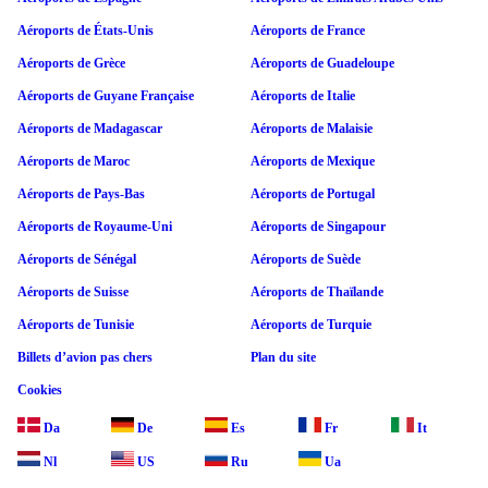
Aéroports de États-Unis
Aéroports de France
Aéroports de Grèce
Aéroports de Guadeloupe
Aéroports de Guyane Française
Aéroports de Italie
Aéroports de Madagascar
Aéroports de Malaisie
Aéroports de Maroc
Aéroports de Mexique
Aéroports de Pays-Bas
Aéroports de Portugal
Aéroports de Royaume-Uni
Aéroports de Singapour
Aéroports de Sénégal
Aéroports de Suède
Aéroports de Suisse
Aéroports de Thaïlande
Aéroports de Tunisie
Aéroports de Turquie
Billets d’avion pas chers
Plan du site
Cookies
Da
De
Es
Fr
It
Nl
US
Ru
Ua