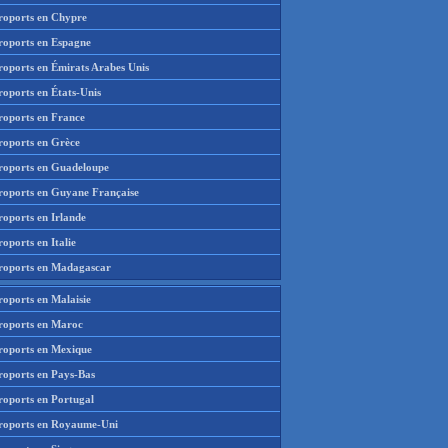
roports en Chypre
roports en Espagne
roports en Émirats Arabes Unis
roports en États-Unis
roports en France
roports en Grèce
roports en Guadeloupe
roports en Guyane Française
roports en Irlande
oports en Italie
roports en Madagascar
roports en Malaisie
roports en Maroc
roports en Mexique
roports en Pays-Bas
roports en Portugal
roports en Royaume-Uni