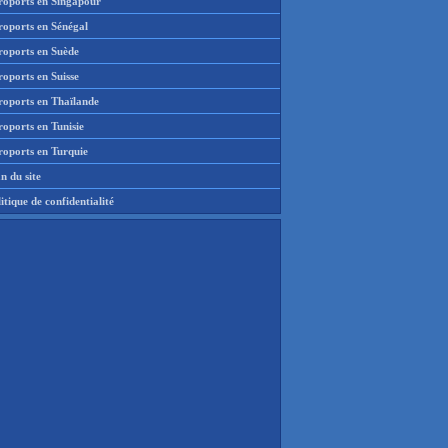
roports en Singapour
roports en Sénégal
roports en Suède
oports en Suisse
roports en Thaïlande
oports en Tunisie
roports en Turquie
n du site
itique de confidentialité