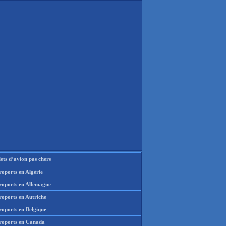
lets d’avion pas chers
oports en Algérie
roports en Allemagne
roports en Autriche
roports en Belgique
roports en Canada