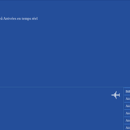
å Arrivées en temps réel
Bil
Aér
Aé
Aé
Aé
Aé