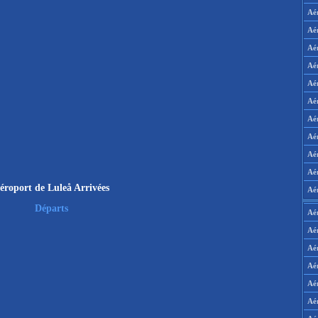
Aé
Aé
Aé
Aé
Aé
Aé
Aé
Aé
Aé
Aér
éroport de Luleå Arrivées
Aé
Départs
Aé
Aé
Aé
Aé
Aé
Aé