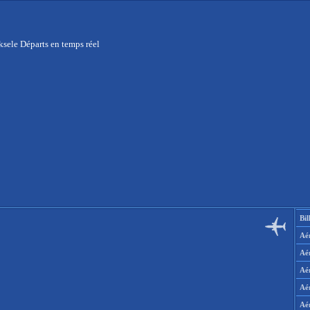
sele Départs en temps réel
Bil
Aér
Aé
Aé
Aé
Aé