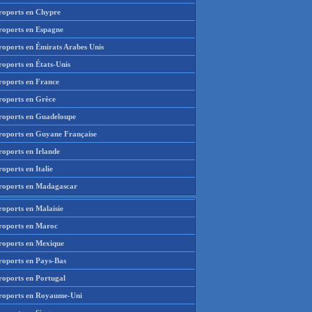
roports en Chypre
roports en Espagne
roports en Émirats Arabes Unis
roports en États-Unis
roports en France
roports en Grèce
roports en Guadeloupe
roports en Guyane Française
roports en Irlande
oports en Italie
roports en Madagascar
roports en Malaisie
roports en Maroc
roports en Mexique
roports en Pays-Bas
roports en Portugal
roports en Royaume-Uni