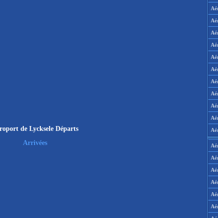
Aé
Aé
Aé
Aé
Aé
Aé
Aé
Aé
Aé
Aér
roport de Lycksele Départs
Aé
Arrivées
Aé
Aé
Aé
Aé
Aé
Aé