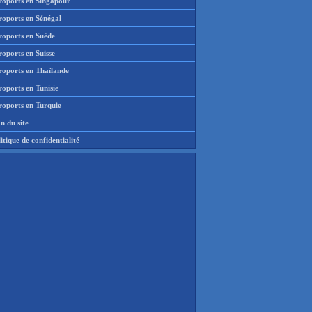
roports en Singapour
roports en Sénégal
roports en Suède
oports en Suisse
roports en Thaïlande
oports en Tunisie
roports en Turquie
n du site
itique de confidentialité