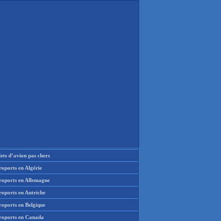
lets d’avion pas chers
oports en Algérie
roports en Allemagne
roports en Autriche
roports en Belgique
roports en Canada