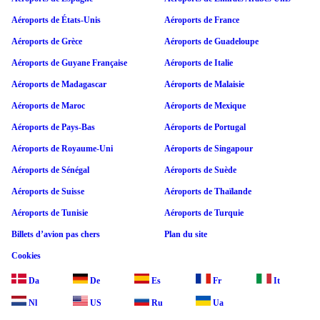
Aéroports de États-Unis
Aéroports de France
Aéroports de Grèce
Aéroports de Guadeloupe
Aéroports de Guyane Française
Aéroports de Italie
Aéroports de Madagascar
Aéroports de Malaisie
Aéroports de Maroc
Aéroports de Mexique
Aéroports de Pays-Bas
Aéroports de Portugal
Aéroports de Royaume-Uni
Aéroports de Singapour
Aéroports de Sénégal
Aéroports de Suède
Aéroports de Suisse
Aéroports de Thaïlande
Aéroports de Tunisie
Aéroports de Turquie
Billets d’avion pas chers
Plan du site
Cookies
Da
De
Es
Fr
It
Nl
US
Ru
Ua