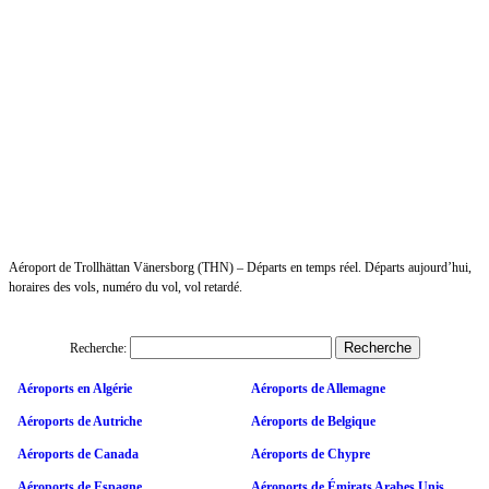
Aéroport de Trollhättan Vänersborg (THN) – Départs en temps réel. Départs aujourd’hui,
horaires des vols, numéro du vol, vol retardé.
Recherche:
Aéroports en Algérie
Aéroports de Allemagne
Aéroports de Autriche
Aéroports de Belgique
Aéroports de Canada
Aéroports de Chypre
Aéroports de Espagne
Aéroports de Émirats Arabes Unis