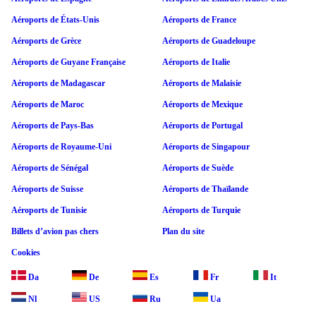
Aéroports de États-Unis
Aéroports de France
Aéroports de Grèce
Aéroports de Guadeloupe
Aéroports de Guyane Française
Aéroports de Italie
Aéroports de Madagascar
Aéroports de Malaisie
Aéroports de Maroc
Aéroports de Mexique
Aéroports de Pays-Bas
Aéroports de Portugal
Aéroports de Royaume-Uni
Aéroports de Singapour
Aéroports de Sénégal
Aéroports de Suède
Aéroports de Suisse
Aéroports de Thaïlande
Aéroports de Tunisie
Aéroports de Turquie
Billets d’avion pas chers
Plan du site
Cookies
Da
De
Es
Fr
It
Nl
US
Ru
Ua