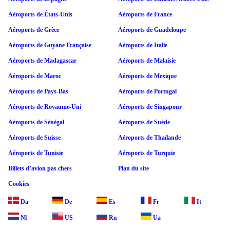
Aéroports de États-Unis
Aéroports de France
Aéroports de Grèce
Aéroports de Guadeloupe
Aéroports de Guyane Française
Aéroports de Italie
Aéroports de Madagascar
Aéroports de Malaisie
Aéroports de Maroc
Aéroports de Mexique
Aéroports de Pays-Bas
Aéroports de Portugal
Aéroports de Royaume-Uni
Aéroports de Singapour
Aéroports de Sénégal
Aéroports de Suède
Aéroports de Suisse
Aéroports de Thaïlande
Aéroports de Tunisie
Aéroports de Turquie
Billets d’avion pas chers
Plan du site
Cookies
Da
De
Es
Fr
It
Nl
US
Ru
Ua