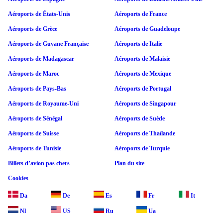
Aéroports de États-Unis
Aéroports de France
Aéroports de Grèce
Aéroports de Guadeloupe
Aéroports de Guyane Française
Aéroports de Italie
Aéroports de Madagascar
Aéroports de Malaisie
Aéroports de Maroc
Aéroports de Mexique
Aéroports de Pays-Bas
Aéroports de Portugal
Aéroports de Royaume-Uni
Aéroports de Singapour
Aéroports de Sénégal
Aéroports de Suède
Aéroports de Suisse
Aéroports de Thaïlande
Aéroports de Tunisie
Aéroports de Turquie
Billets d’avion pas chers
Plan du site
Cookies
Da
De
Es
Fr
It
Nl
US
Ru
Ua