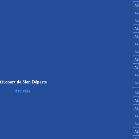
Aé
Aé
Aé
Aé
Aé
Aé
Aé
Aé
Aé
Aér
Aéroport de Sion Départs
Aé
Arrivées
Aé
Aé
Aé
Aé
Aé
Aé