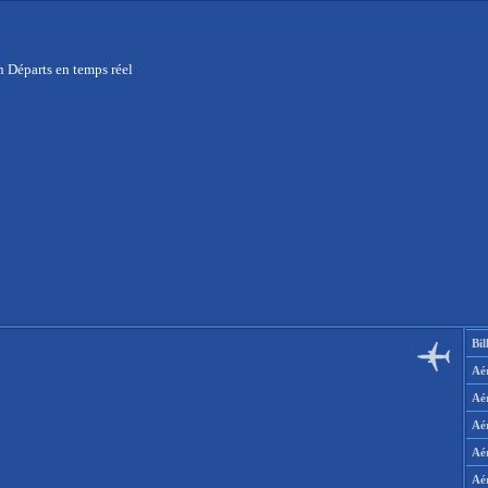
n Départs en temps réel
Bil
Aér
Aé
Aé
Aé
Aé