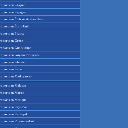
roports en Chypre
roports en Espagne
roports en Émirats Arabes Unis
roports en États-Unis
roports en France
roports en Grèce
roports en Guadeloupe
roports en Guyane Française
roports en Irlande
oports en Italie
roports en Madagascar
roports en Malaisie
roports en Maroc
roports en Mexique
roports en Pays-Bas
roports en Portugal
roports en Royaume-Uni