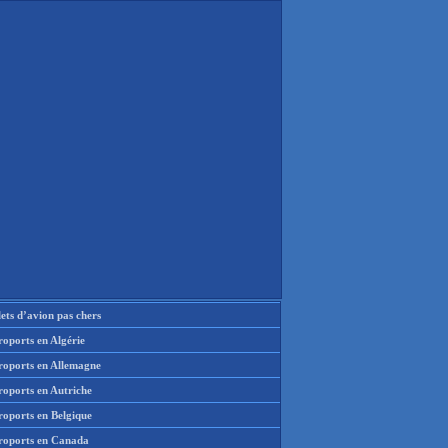
lets d’avion pas chers
oports en Algérie
roports en Allemagne
roports en Autriche
roports en Belgique
roports en Canada