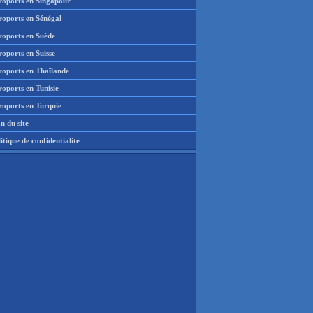
roports en Singapour
roports en Sénégal
roports en Suède
oports en Suisse
roports en Thaïlande
oports en Tunisie
roports en Turquie
n du site
itique de confidentialité