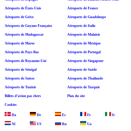
Aéroports de États-Unis
Aéroports de France
Aéroports de Grèce
Aéroports de Guadeloupe
Aéroports de Guyane Française
Aéroports de Italie
Aéroports de Madagascar
Aéroports de Malaisie
Aéroports de Maroc
Aéroports de Mexique
Aéroports de Pays-Bas
Aéroports de Portugal
Aéroports de Royaume-Uni
Aéroports de Singapour
Aéroports de Sénégal
Aéroports de Suède
Aéroports de Suisse
Aéroports de Thaïlande
Aéroports de Tunisie
Aéroports de Turquie
Billets d’avion pas chers
Plan du site
Cookies
Da
De
Es
Fr
It
Nl
US
Ru
Ua