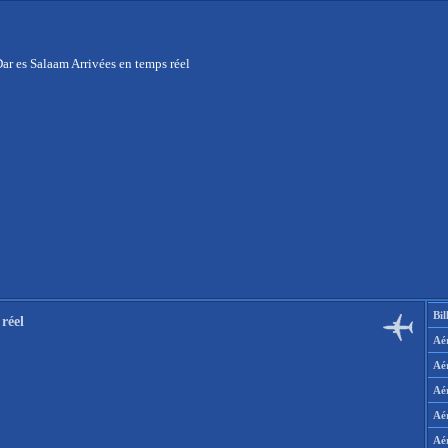
ar es Salaam Arrivées en temps réel
Bil
réel
Aér
Aé
Aé
Aé
Aé