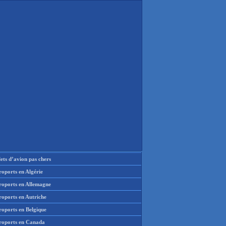
lets d’avion pas chers
oports en Algérie
roports en Allemagne
roports en Autriche
roports en Belgique
roports en Canada