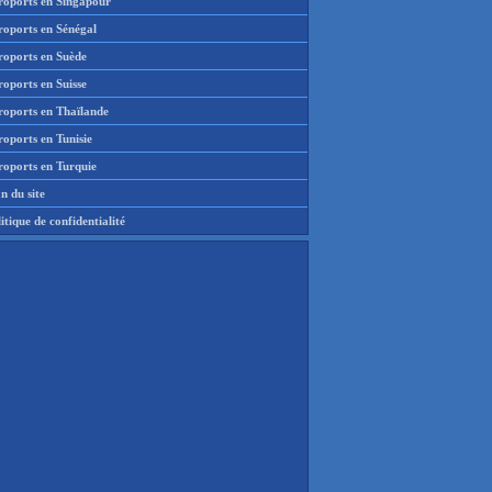
roports en Singapour
roports en Sénégal
roports en Suède
oports en Suisse
roports en Thaïlande
oports en Tunisie
roports en Turquie
n du site
itique de confidentialité