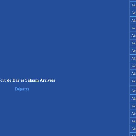
Aé
Aé
Aé
Aé
Aé
Aé
Aé
Aé
Aé
Aér
ort de Dar es Salaam Arrivées
Aé
Départs
Aé
Aé
Aé
Aé
Aé
Aé