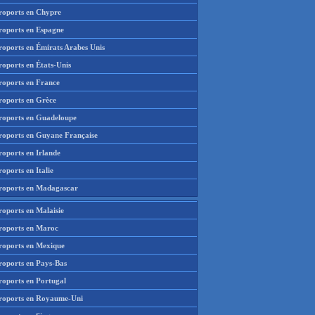
roports en Chypre
roports en Espagne
roports en Émirats Arabes Unis
roports en États-Unis
roports en France
roports en Grèce
roports en Guadeloupe
roports en Guyane Française
roports en Irlande
oports en Italie
roports en Madagascar
roports en Malaisie
roports en Maroc
roports en Mexique
roports en Pays-Bas
roports en Portugal
roports en Royaume-Uni