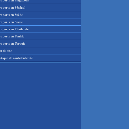
roports en Singapour
roports en Sénégal
roports en Suède
oports en Suisse
roports en Thaïlande
oports en Tunisie
roports en Turquie
n du site
itique de confidentialité