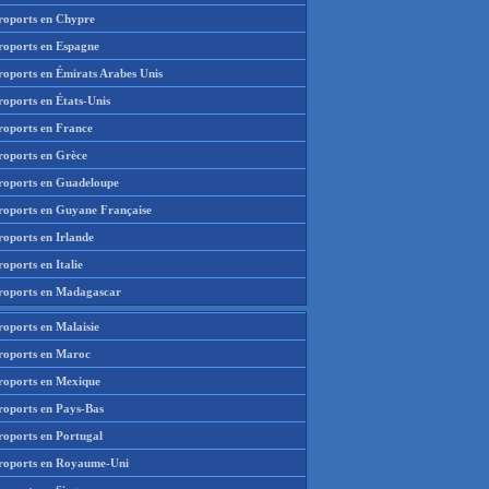
roports en Chypre
roports en Espagne
roports en Émirats Arabes Unis
roports en États-Unis
roports en France
roports en Grèce
roports en Guadeloupe
roports en Guyane Française
roports en Irlande
oports en Italie
roports en Madagascar
roports en Malaisie
roports en Maroc
roports en Mexique
roports en Pays-Bas
roports en Portugal
roports en Royaume-Uni