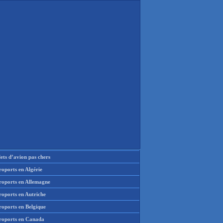
lets d’avion pas chers
oports en Algérie
roports en Allemagne
roports en Autriche
roports en Belgique
roports en Canada