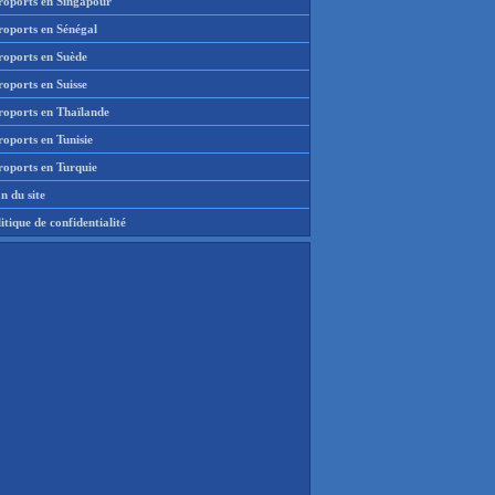
roports en Singapour
roports en Sénégal
roports en Suède
oports en Suisse
roports en Thaïlande
oports en Tunisie
roports en Turquie
n du site
itique de confidentialité