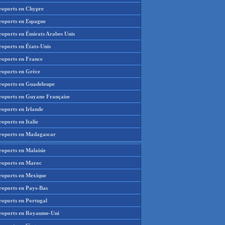
roports en Chypre
roports en Espagne
roports en Émirats Arabes Unis
roports en États-Unis
roports en France
roports en Grèce
roports en Guadeloupe
roports en Guyane Française
roports en Irlande
oports en Italie
roports en Madagascar
roports en Malaisie
roports en Maroc
roports en Mexique
roports en Pays-Bas
roports en Portugal
roports en Royaume-Uni