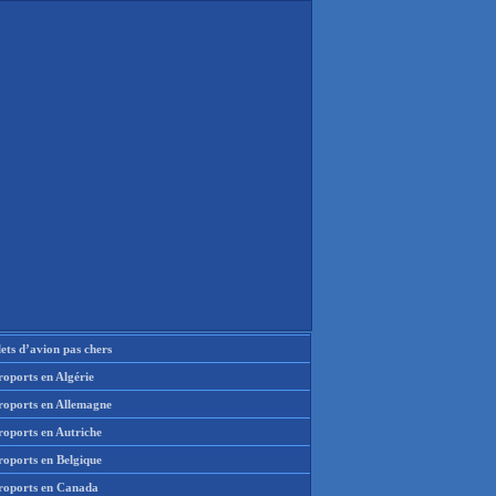
lets d’avion pas chers
oports en Algérie
roports en Allemagne
roports en Autriche
roports en Belgique
roports en Canada