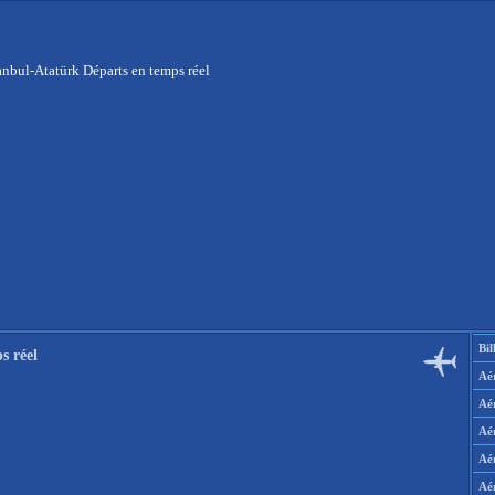
anbul-Atatürk Départs en temps réel
Bil
s réel
Aér
Aé
Aé
Aé
Aé