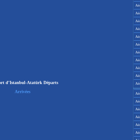
Aé
Aé
Aé
Aé
Aé
Aé
Aé
Aé
Aé
Aér
rt d’Istanbul-Atatürk Départs
Aé
Arrivées
Aé
Aé
Aé
Aé
Aé
Aé