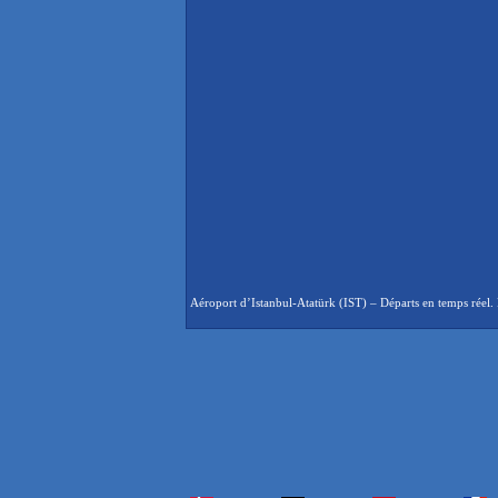
Aéroport d’Istanbul-Atatürk (IST) – Départs en temps réel. 