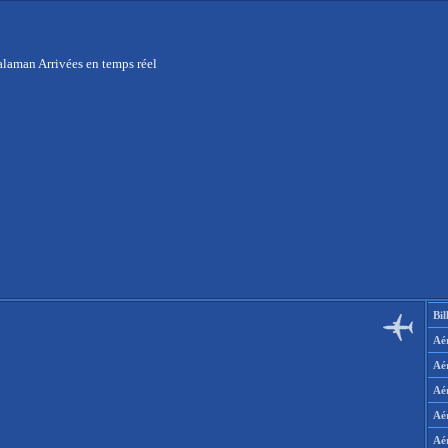
laman Arrivées en temps réel
Bil
Aér
Aé
Aé
Aé
Aé