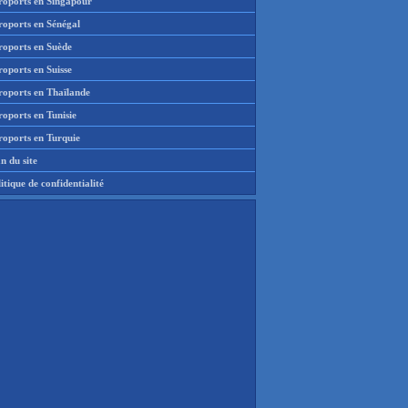
roports en Singapour
roports en Sénégal
roports en Suède
oports en Suisse
roports en Thaïlande
oports en Tunisie
roports en Turquie
n du site
itique de confidentialité