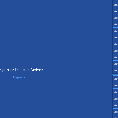
Aé
Aé
Aé
Aé
Aé
Aé
Aé
Aé
Aé
Aér
oport de Dalaman Arrivées
Aé
Départs
Aé
Aé
Aé
Aé
Aé
Aé