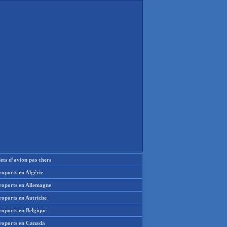
lets d’avion pas chers
oports en Algérie
roports en Allemagne
roports en Autriche
roports en Belgique
roports en Canada