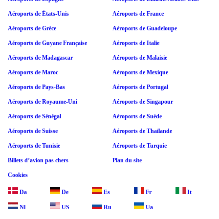
Aéroports de États-Unis
Aéroports de France
Aéroports de Grèce
Aéroports de Guadeloupe
Aéroports de Guyane Française
Aéroports de Italie
Aéroports de Madagascar
Aéroports de Malaisie
Aéroports de Maroc
Aéroports de Mexique
Aéroports de Pays-Bas
Aéroports de Portugal
Aéroports de Royaume-Uni
Aéroports de Singapour
Aéroports de Sénégal
Aéroports de Suède
Aéroports de Suisse
Aéroports de Thaïlande
Aéroports de Tunisie
Aéroports de Turquie
Billets d’avion pas chers
Plan du site
Cookies
Da
De
Es
Fr
It
Nl
US
Ru
Ua