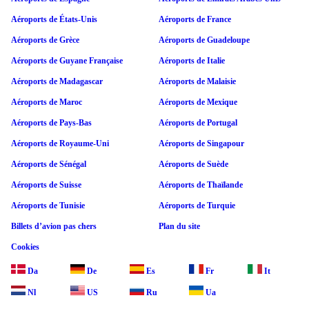
Aéroports de États-Unis
Aéroports de France
Aéroports de Grèce
Aéroports de Guadeloupe
Aéroports de Guyane Française
Aéroports de Italie
Aéroports de Madagascar
Aéroports de Malaisie
Aéroports de Maroc
Aéroports de Mexique
Aéroports de Pays-Bas
Aéroports de Portugal
Aéroports de Royaume-Uni
Aéroports de Singapour
Aéroports de Sénégal
Aéroports de Suède
Aéroports de Suisse
Aéroports de Thaïlande
Aéroports de Tunisie
Aéroports de Turquie
Billets d’avion pas chers
Plan du site
Cookies
Da
De
Es
Fr
It
Nl
US
Ru
Ua