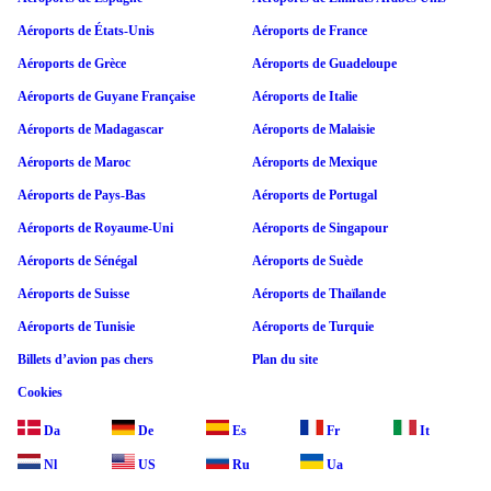
Aéroports de États-Unis
Aéroports de France
Aéroports de Grèce
Aéroports de Guadeloupe
Aéroports de Guyane Française
Aéroports de Italie
Aéroports de Madagascar
Aéroports de Malaisie
Aéroports de Maroc
Aéroports de Mexique
Aéroports de Pays-Bas
Aéroports de Portugal
Aéroports de Royaume-Uni
Aéroports de Singapour
Aéroports de Sénégal
Aéroports de Suède
Aéroports de Suisse
Aéroports de Thaïlande
Aéroports de Tunisie
Aéroports de Turquie
Billets d’avion pas chers
Plan du site
Cookies
Da
De
Es
Fr
It
Nl
US
Ru
Ua