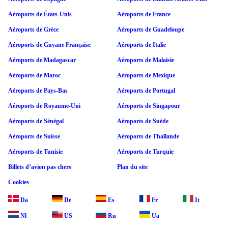
Aéroports de États-Unis
Aéroports de France
Aéroports de Grèce
Aéroports de Guadeloupe
Aéroports de Guyane Française
Aéroports de Italie
Aéroports de Madagascar
Aéroports de Malaisie
Aéroports de Maroc
Aéroports de Mexique
Aéroports de Pays-Bas
Aéroports de Portugal
Aéroports de Royaume-Uni
Aéroports de Singapour
Aéroports de Sénégal
Aéroports de Suède
Aéroports de Suisse
Aéroports de Thaïlande
Aéroports de Tunisie
Aéroports de Turquie
Billets d’avion pas chers
Plan du site
Cookies
Da
De
Es
Fr
It
Nl
US
Ru
Ua