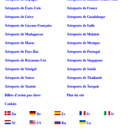
Aéroports de États-Unis
Aéroports de France
Aéroports de Grèce
Aéroports de Guadeloupe
Aéroports de Guyane Française
Aéroports de Italie
Aéroports de Madagascar
Aéroports de Malaisie
Aéroports de Maroc
Aéroports de Mexique
Aéroports de Pays-Bas
Aéroports de Portugal
Aéroports de Royaume-Uni
Aéroports de Singapour
Aéroports de Sénégal
Aéroports de Suède
Aéroports de Suisse
Aéroports de Thaïlande
Aéroports de Tunisie
Aéroports de Turquie
Billets d’avion pas chers
Plan du site
Cookies
Da
De
Es
Fr
It
Nl
US
Ru
Ua