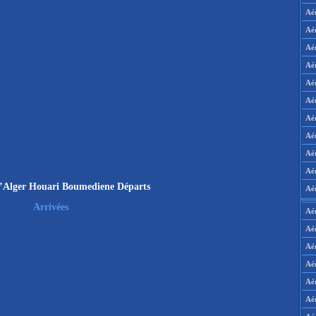
Aé
Aé
Aé
Aé
Aé
Aé
Aé
Aé
Aé
Aér
’Alger Houari Boumediene Départs
Aé
Arrivées
Aé
Aé
Aé
Aé
Aé
Aé