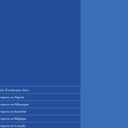
lets d’avion pas chers
oports en Algérie
roports en Allemagne
roports en Autriche
roports en Belgique
roports en Canada