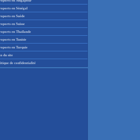
roports en Singapour
roports en Sénégal
roports en Suède
oports en Suisse
roports en Thaïlande
oports en Tunisie
roports en Turquie
n du site
itique de confidentialité