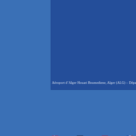
Aéroport d’Alger Houari Boumediene, Alger (ALG) – Départs