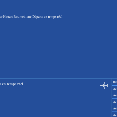
er Houari Boumediene Départs en temps réel
Bil
 en temps réel
Aér
Aé
Aé
Aé
Aé