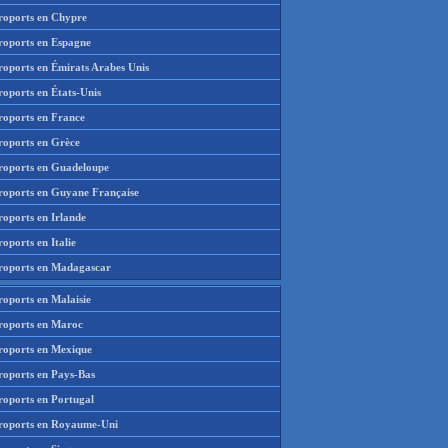
roports en Chypre
roports en Espagne
roports en Émirats Arabes Unis
roports en États-Unis
roports en France
roports en Grèce
roports en Guadeloupe
roports en Guyane Française
roports en Irlande
oports en Italie
roports en Madagascar
roports en Malaisie
roports en Maroc
roports en Mexique
roports en Pays-Bas
roports en Portugal
roports en Royaume-Uni